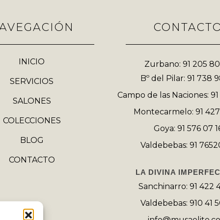
AVEGACIÓN
CONTACT
INICIO
Zurbano: 91 205 80
Bº del Pilar: 91 738 
SERVICIOS
Campo de las Naciones: 91
SALONES
Montecarmelo: 91 427
COLECCIONES
Goya: 91 576 07 1
BLOG
Valdebebas: 91 7652
CONTACTO
LA DIVINA IMPERFE
Sanchinarro: 91 422 
Valdebebas: 910 41 
info@musaelite.c